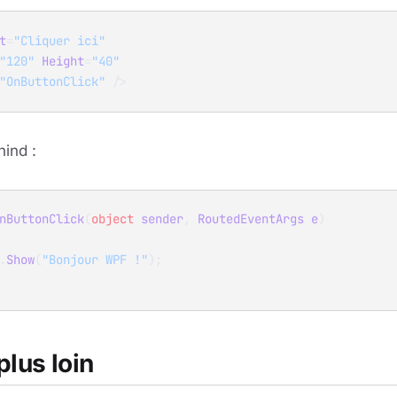
t
=
"Cliquer ici"
"120"
 Height
=
"40"
"OnButtonClick"
 />
ind :
nButtonClick
(
object
 sender
, 
RoutedEventArgs
 e
)
x.
Show
(
"Bonjour WPF !"
);
plus loin