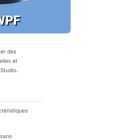
éer des
lles et
Studio.
téristiques
 sans