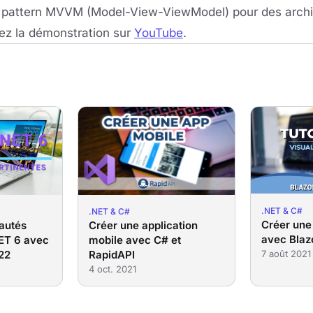
 pattern MVVM (Model-View-ViewModel) pour des archi
ez la démonstration sur
YouTube
.
.NET & C#
.NET & C#
Créer une
autés
Créer une application
avec Bla
NET 6 avec
mobile avec C# et
7 août 2021
022
RapidAPI
4 oct. 2021