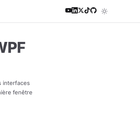
 WPF
 interfaces
mière fenêtre