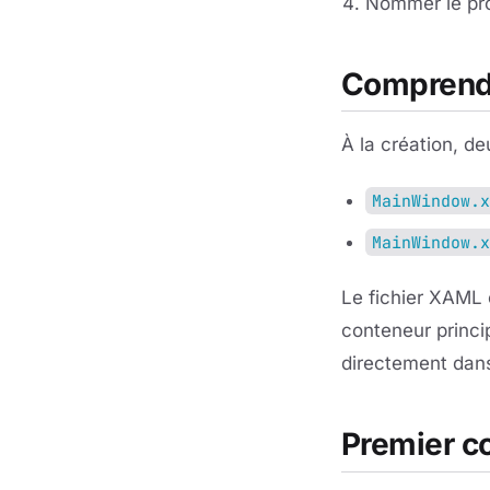
Nommer le proj
Comprendr
À la création, de
MainWindow.x
MainWindow.x
Le fichier XAML 
conteneur princip
directement dans
Premier co