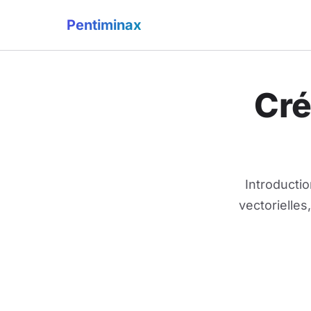
Pentiminax
Cré
Introducti
vectorielles