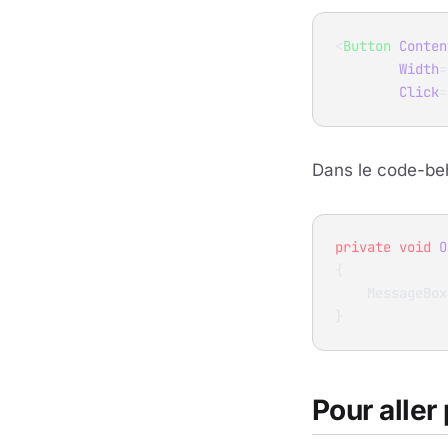
<
Button
 Conten
        Width
=
        Click
=
Dans le code-beh
private
 void
 O
{
    MessageBo
}
Pour aller 