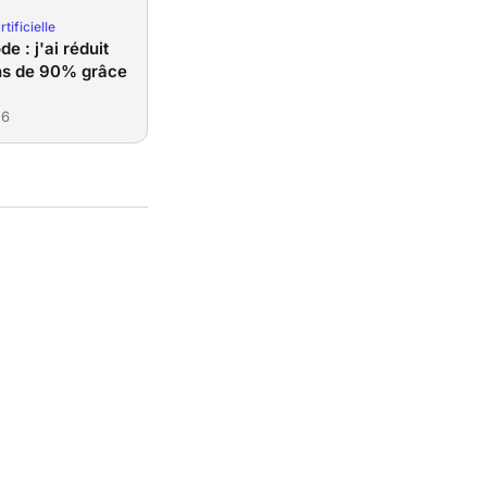
rtificielle
e : j'ai réduit
ns de 90% grâce
26