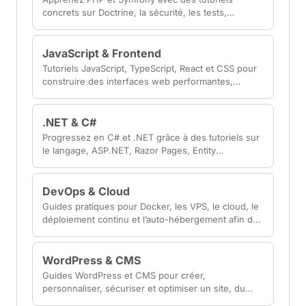
concrets sur Doctrine, la sécurité, les tests,
Symfony UX et le déploiement d’applications
modernes.
JavaScript & Frontend
Tutoriels JavaScript, TypeScript, React et CSS pour
construire des interfaces web performantes,
accessibles et maintenables côté navigateur.
.NET & C#
Progressez en C# et .NET grâce à des tutoriels sur
le langage, ASP.NET, Razor Pages, Entity
Framework Core et la création d’applications web.
DevOps & Cloud
Guides pratiques pour Docker, les VPS, le cloud, le
déploiement continu et l’auto-hébergement afin de
mettre vos applications en production.
WordPress & CMS
Guides WordPress et CMS pour créer,
personnaliser, sécuriser et optimiser un site, du
choix de l’hébergement aux extensions et CMS