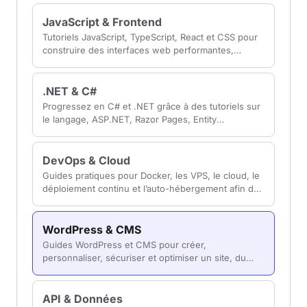
modernes.
JavaScript & Frontend
Tutoriels JavaScript, TypeScript, React et CSS pour
construire des interfaces web performantes,
accessibles et maintenables côté navigateur.
.NET & C#
Progressez en C# et .NET grâce à des tutoriels sur
le langage, ASP.NET, Razor Pages, Entity
Framework Core et la création d’applications web.
DevOps & Cloud
Guides pratiques pour Docker, les VPS, le cloud, le
déploiement continu et l’auto-hébergement afin de
mettre vos applications en production.
WordPress & CMS
Guides WordPress et CMS pour créer,
personnaliser, sécuriser et optimiser un site, du
choix de l’hébergement aux extensions et CMS
headless.
API & Données